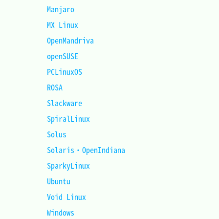
Manjaro							
MX Linux 						
OpenMandriva					
openSUSE						
PCLinuxOS						
ROSA 							
Slackware						
SpiralLinux						
Solus	 						
Solaris・OpenIndiana			
SparkyLinux 					
Ubuntu							
Void Linux 						
Windows							