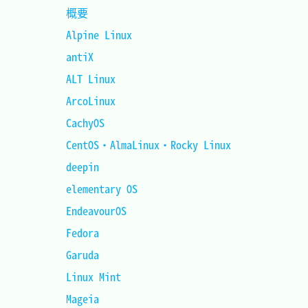
概要							
Alpine Linux					
antiX							
ALT Linux						
ArcoLinux 						
CachyOS							
CentOS・AlmaLinux・Rocky Linux	
deepin 							
elementary OS 					
EndeavourOS						
Fedora							
Garuda							
Linux Mint						
Mageia 							