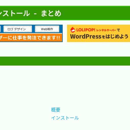
ns インストール - まとめ
概要		
インストール