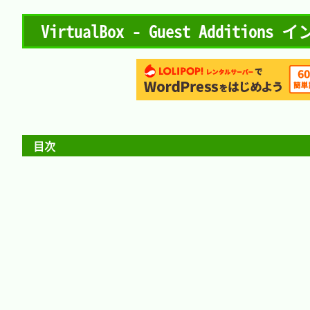
VirtualBox - Guest Additions
目次