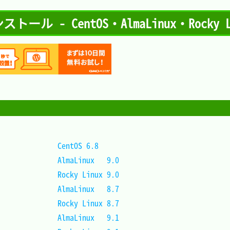
 インストール - CentOS・AlmaLinux・Rocky L
CentOS 6.8					
AlmaLinux   9.0				
Rocky Linux 9.0				
AlmaLinux   8.7				
Rocky Linux 8.7				
AlmaLinux   9.1				