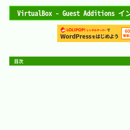
VirtualBox - Guest Additions
目次