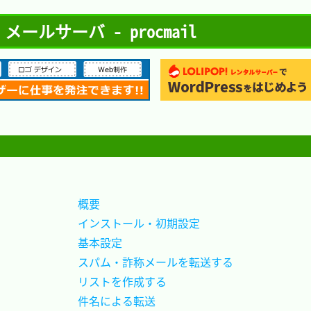
ルサーバ - procmail
概要						
インストール・初期設定		
基本設定					
スパム・詐称メールを転送する
リストを作成する			
件名による転送				