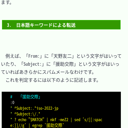
ます。

3.　日本語キーワードによる転送
　例えば、「From:」に「天野友二」という文字がはいって
いたり、「Subject:」に「援助交際」という文字がはいっ
ていればあきらかにスパムメールなわけです。

　これを判定するには以下のように記述します。

#   「援助交際」
:
*
^Subject:.*iso-2022-jp
*
^Subject:\/.*
*
? echo "$MATCH" | nkf -meZ2 | sed 's/[[:spac
e:]]//g' | egrep '援助交際'