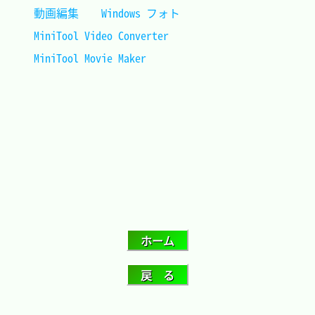
動画編集	Windows フォト					
MiniTool Video Converter					
MiniTool Movie Maker						