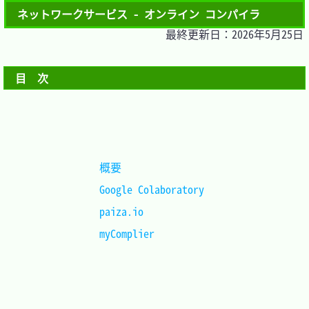
ネットワークサービス - オンライン コンパイラ
最終更新日：2026年5月25日
目　次
概要				
Google Colaboratory	
paiza.io			
myComplier			