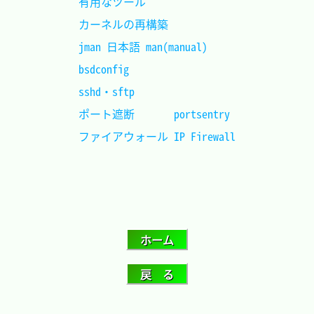
有用なツール				
カーネルの再構築			
jman 日本語 man(manual)		
bsdconfig					
sshd・sftp					
ポート遮断		 portsentry	
ファイアウォール IP Firewall