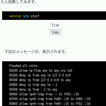
たん起動してみます。

service
ipfw
Tcsh
Copy
　下記のメッセージが、表示されます。

Flushed all rules.

00100 allow ip from any to any via lo0

00200 deny ip from any to 127.0.0.0/8

00300 deny ip from 127.0.0.0/8 to any

00400 deny ip from any to ::1

00500 deny ip from ::1 to any

00600 allow ipv6-icmp from :: to ff02::/16

00700 allow ipv6-icmp from fe80::/10 to fe80::/10

00800 allow ipv6-icmp from fe80::/10 to ff02::/16
