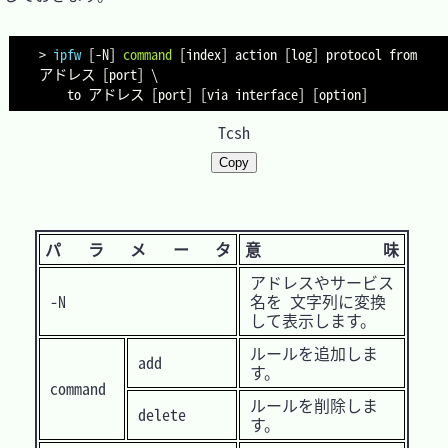
>
ipfw
[
-N
]
command
[
index
]
 action 
[
log
]
 protocol from 
アドレス 
[
port
]
\
	to アドレス 
[
port
]
[
via interface
]
[
option
]
Tcsh
Copy
パラメータ
意 味
アドレスやサービス
-N
名を 文字列に変換
して表示します。
ルールを追加しま
add
す。
command
ルールを削除しま
delete
す。