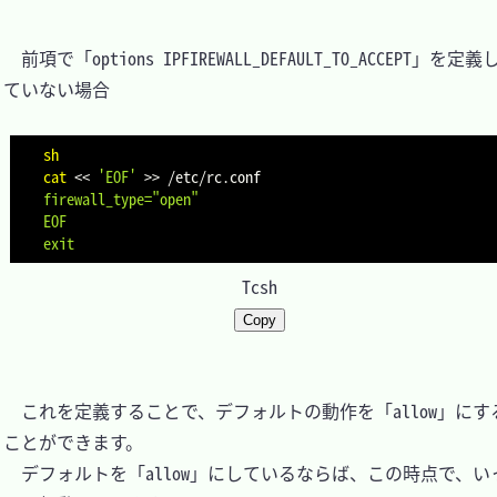
　前項で「options IPFIREWALL_DEFAULT_TO_ACCEPT」を定義
ていない場合

sh
cat
<<
'EOF'
>>
 /etc/rc.conf
firewall_type="open"

EOF
exit
Tcsh
Copy
　これを定義することで、デフォルトの動作を「allow」にす
ことができます。

　デフォルトを「allow」にしているならば、この時点で、い