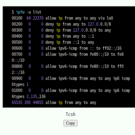
$ 
ipfw
-a
 list

00100  
64
22370
 allow 
ip
 from any to any via lo0

00200   
0
0
 deny 
ip
 from any to 
127.0
.0.0/8

00300   
0
0
 deny 
ip
 from 
127.0
.0.0/8 to any

00400   
0
0
 deny 
ip
 from any to ::1

00500   
0
0
 deny 
ip
 from ::1 to any

00600   
0
0
 allow ipv6-icmp from :: to ff02::/16

00700   
0
0
 allow ipv6-icmp from fe80::/10 to fe8
0::/10

00800   
0
0
 allow ipv6-icmp from fe80::/10 to ff0
2::/16

00900   
0
0
 allow ipv6-icmp from any to any ip6 icmp
6types 
1
01000   
0
0
 allow ipv6-icmp from any to any ip6 icmp
6types 
2,135
65535
395
44855
 allow 
ip
Tcsh
Copy