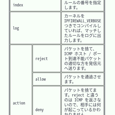
ルールの番号を指定
index
します。
カーネルを
IPFIREWALL_VERBOSE
つきでコンパイルし
log
ていれば、マッチし
たルールをログに出
力します。
パケットを捨て、
ICMP ホスト / ポー
reject
ト到達不能パケット
の適切な方を発信元
へ送ります。
パケットを通過させ
allow
ます。
パケットを捨てま
す。reject と違う
のは ICMP を返さな
action
いので、相手には何
deny
が起こっているかわ
かりません。