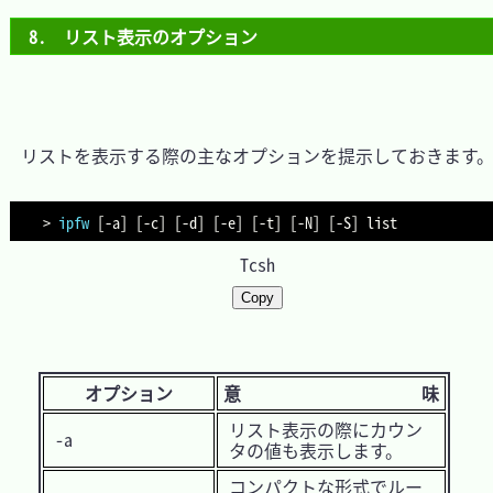
8.　リスト表示のオプション
　リストを表示する際の主なオプションを提示しておきます。
>
ipfw
[
-a
]
[
-c
]
[
-d
]
[
-e
]
[
-t
]
[
-N
]
[
-S
]
Tcsh
Copy
オプション
意 味
リスト表示の際にカウン
-a
タの値も表示します。
コンパクトな形式でルー