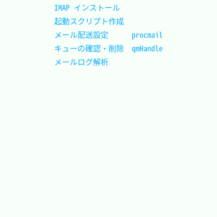
IMAP インストール			
起動スクリプト作成			
メール配送設定		procmail
キューの確認・削除	qmHandle
メールログ解析				