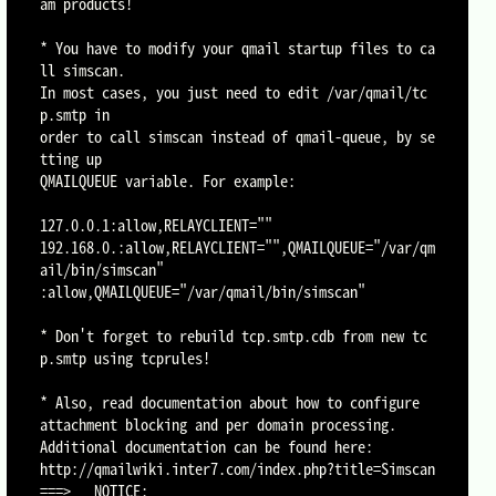
am products!

* You have to modify your qmail startup files to ca
ll simscan.

In most cases, you just need to edit /var/qmail/tc
p.smtp in

order to call simscan instead of qmail-queue, by se
tting up

QMAILQUEUE variable. For example:

127.0.0.1:allow,RELAYCLIENT=""

192.168.0.:allow,RELAYCLIENT="",QMAILQUEUE="/var/qm
ail/bin/simscan"

:allow,QMAILQUEUE="/var/qmail/bin/simscan"

* Don't forget to rebuild tcp.smtp.cdb from new tc
p.smtp using tcprules!

* Also, read documentation about how to configure

attachment blocking and per domain processing.

Additional documentation can be found here:

http://qmailwiki.inter7.com/index.php?title=Simscan

===>   NOTICE:
