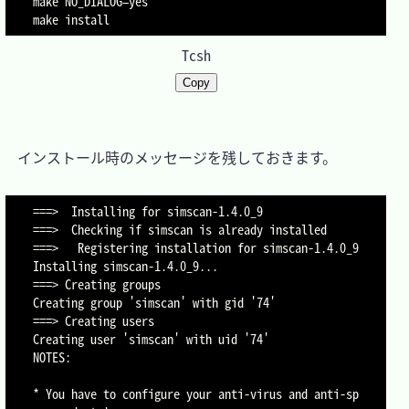
make NO_DIALOG=yes

make install
Tcsh
Copy
　インストール時のメッセージを残しておきます。

===>  Installing for simscan-1.4.0_9

===>  Checking if simscan is already installed

===>   Registering installation for simscan-1.4.0_9

Installing simscan-1.4.0_9...

===> Creating groups

Creating group 'simscan' with gid '74'

===> Creating users

Creating user 'simscan' with uid '74'

NOTES:

* You have to configure your anti-virus and anti-sp