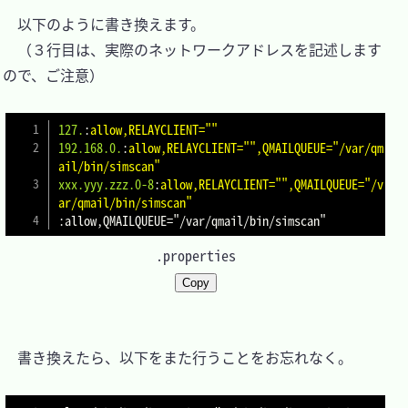
　以下のように書き換えます。

　（３行目は、実際のネットワークアドレスを記述します
ので、ご注意）

127.
:
allow,RELAYCLIENT=""
192.168.0.
:
allow,RELAYCLIENT="",QMAILQUEUE="/var/qm
ail/bin/simscan"
xxx.yyy.zzz.0-8
:
allow,RELAYCLIENT="",QMAILQUEUE="/v
ar/qmail/bin/simscan"
:
allow,QMAILQUEUE
=
"/var/qmail/bin/simscan"
.properties
Copy
　書き換えたら、以下をまた行うことをお忘れなく。
