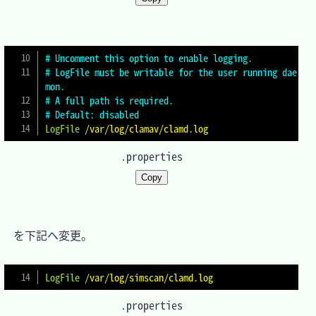
# Uncomment this option to enable logging.
# LogFile must be writable for the user running dae
mon.
# A full path is required.
# Default: disabled
LogFile
/var/log/clamav/clamd.log
.properties
Copy
　を下記へ変更。

LogFile
/var/log/simscan/clamd.log
.properties