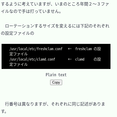
するように考えていますが、いまのところ年間２～３ファ
イルなので手は打っていません。

　ローテーションするサイズを変えるには下記のそれぞれ
の設定ファイルの

/usr/local/etc/freshclam.conf	←	freshclam の設
定ファイル

/usr/local/etc/clamd.conf		←	clamd     の設
定ファイル
Plain text
Copy
　行番号は異なりますが、それぞれに同じ記述がありま
す。
