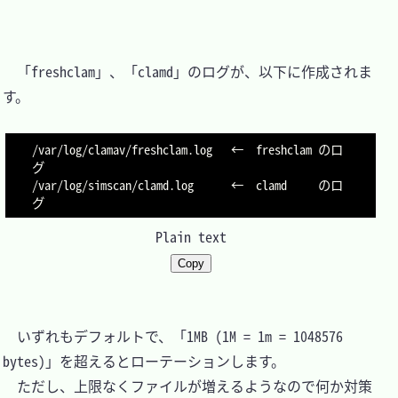
　「freshclam」、「clamd」のログが、以下に作成されま
す。

/var/log/clamav/freshclam.log	←	freshclam のロ
グ

/var/log/simscan/clamd.log		←	clamd     のロ
グ
Plain text
Copy
　いずれもデフォルトで、「1MB (1M = 1m = 1048576 
bytes)」を超えるとローテーションします。

　ただし、上限なくファイルが増えるようなので何か対策