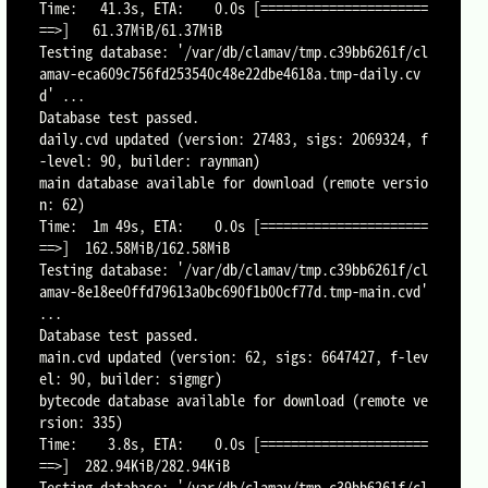
Time:   41.3s, ETA:    0.0s [======================
==>]   61.37MiB/61.37MiB

Testing database: '/var/db/clamav/tmp.c39bb6261f/cl
amav-eca609c756fd253540c48e22dbe4618a.tmp-daily.cv
d' ...

Database test passed.

daily.cvd updated (version: 27483, sigs: 2069324, f
-level: 90, builder: raynman)

main database available for download (remote versio
n: 62)

Time:  1m 49s, ETA:    0.0s [======================
==>]  162.58MiB/162.58MiB

Testing database: '/var/db/clamav/tmp.c39bb6261f/cl
amav-8e18ee0ffd79613a0bc690f1b00cf77d.tmp-main.cvd' 
...

Database test passed.

main.cvd updated (version: 62, sigs: 6647427, f-lev
el: 90, builder: sigmgr)

bytecode database available for download (remote ve
rsion: 335)

Time:    3.8s, ETA:    0.0s [======================
==>]  282.94KiB/282.94KiB

Testing database: '/var/db/clamav/tmp.c39bb6261f/cl