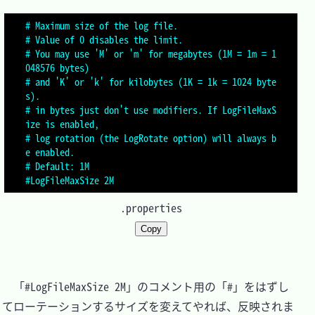
# Maximum size of the log file.
# Value of 0 disables the limit.
# You may use 'M' or 'm' for megabytes (1M = 1m = 1
048576 bytes)
# and 'K' or 'k' for kilobytes (1K = 1k = 1024 byte
s).
# in bytes just don't use modifiers. If LogFileMaxS
ize is enabled,
# log rotation (the LogRotate option) will always b
e enabled.
# Default: 1M
#LogFileMaxSize 2M
.properties
Copy
　「#LogFileMaxSize 2M」のコメント用の「#」をはずし
てローテーションするサイズを変えてやれば、反映されま