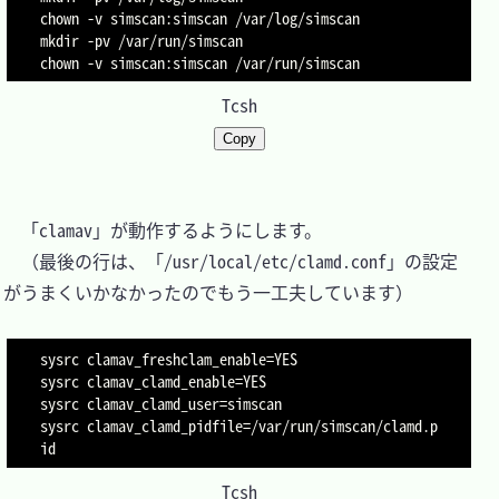
chown -v simscan:simscan /var/log/simscan

mkdir -pv /var/run/simscan

chown -v simscan:simscan /var/run/simscan
Tcsh
Copy
　「clamav」が動作するようにします。

　（最後の行は、「/usr/local/etc/clamd.conf」の設定
がうまくいかなかったのでもう一工夫しています）

sysrc clamav_freshclam_enable=YES

sysrc clamav_clamd_enable=YES

sysrc clamav_clamd_user=simscan

sysrc clamav_clamd_pidfile=/var/run/simscan/clamd.p
id
Tcsh