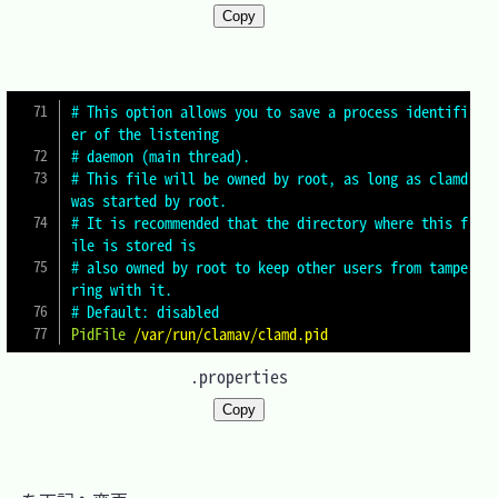
Copy
# This option allows you to save a process identifi
er of the listening
# daemon (main thread).
# This file will be owned by root, as long as clamd 
was started by root.
# It is recommended that the directory where this f
ile is stored is
# also owned by root to keep other users from tampe
ring with it.
# Default: disabled
PidFile
/var/run/clamav/clamd.pid
.properties
Copy