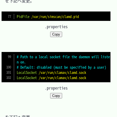
　を下記へ変更。

PidFile
/var/run/simscan/clamd.pid
.properties
Copy
# Path to a local socket file the daemon will liste
n on.
# Default: disabled (must be specified by a user)
LocalSocket
/var/run/clamav/clamd.sock
LocalSocket
/var/run/clamav/clamd.sock
.properties
Copy
　を下記へ変更。
