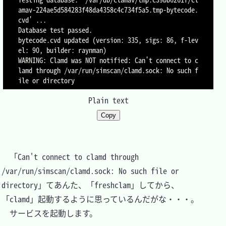
amav-224ae5d584283f48da4358c4c734f5a5.tmp-bytecode.
cvd' ...

Database test passed.

bytecode.cvd updated (version: 335, sigs: 86, f-lev
el: 90, builder: raynman)

WARNING: Clamd was NOT notified: Can't connect to c
lamd through /var/run/simscan/clamd.sock: No such f
ile or directory
Plain text
Copy
　「Can't connect to clamd through 
/var/run/simscan/clamd.sock: No such file or 
directory」てあんた、「freshclam」してから、
「clamd」起動するように思っているんだがな・・・。

　サービスを起動します。
