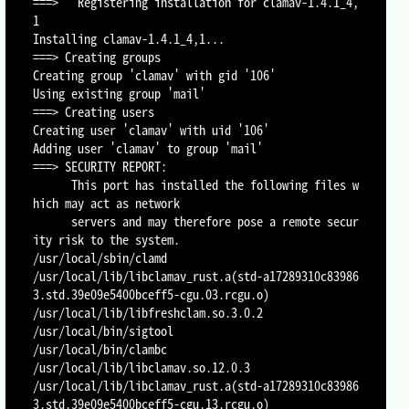
===>   Registering installation for clamav-1.4.1_4,
1

Installing clamav-1.4.1_4,1...

===> Creating groups

Creating group 'clamav' with gid '106'

Using existing group 'mail'

===> Creating users

Creating user 'clamav' with uid '106'

Adding user 'clamav' to group 'mail'

===> SECURITY REPORT:

      This port has installed the following files w
hich may act as network

      servers and may therefore pose a remote secur
ity risk to the system.

/usr/local/sbin/clamd

/usr/local/lib/libclamav_rust.a(std-a17289310c83986
3.std.39e09e5400bceff5-cgu.03.rcgu.o)

/usr/local/lib/libfreshclam.so.3.0.2

/usr/local/bin/sigtool

/usr/local/bin/clambc

/usr/local/lib/libclamav.so.12.0.3

/usr/local/lib/libclamav_rust.a(std-a17289310c83986
3.std.39e09e5400bceff5-cgu.13.rcgu.o)
