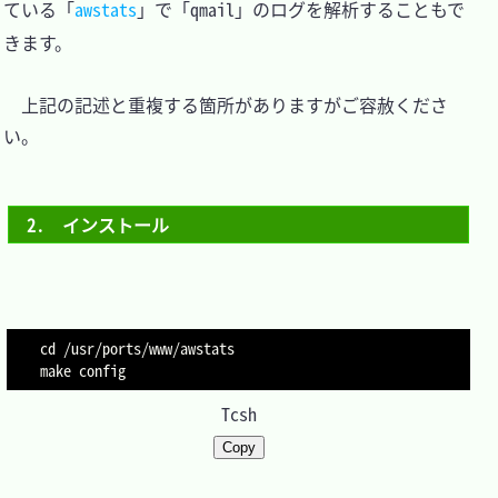
ている「
awstats
」で「qmail」のログを解析することもで
きます。

　上記の記述と重複する箇所がありますがご容赦くださ
い。

2.　インストール
cd /usr/ports/www/awstats

make config
Tcsh
Copy