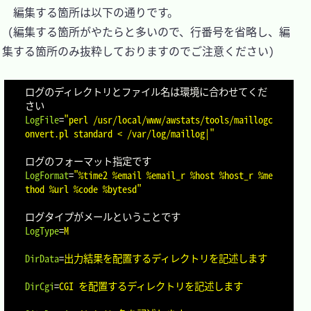
　編集する箇所は以下の通りです。

 (編集する箇所がやたらと多いので、行番号を省略し、編
集する箇所のみ抜粋しておりますのでご注意ください)

ログのディレクトリとファイル名は環境に合わせてくだ
LogFile
=
"perl /usr/local/www/awstats/tools/maillogc
onvert.pl standard < /var/log/maillog|"
LogFormat
=
"%time2 %email %email_r %host %host_r %me
thod %url %code %bytesd"
LogType
=
M
DirData
=
出力結果を配置するディレクトリを記述します
DirCgi
=
CGI を配置するディレクトリを記述します