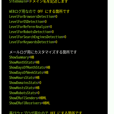
SiteDomain
=
ドメイン名を記述します
WEBログ用なので
OFF にする箇所です
LevelForBrowsersDetection
=
0
LevelForOSDetection
=
0
LevelForRefererAnalyze
=
0
LevelForRobotsDetection
=
0
LevelForSearchEnginesDetection
=
0
LevelForKeywordsDetection
=
0
ShowSummary
=
HB
ShowMonthStats
=
HB
ShowDaysOfMonthStats
=
HB
ShowDaysOfWeekStats
=
HB
ShowHoursStats
=
HB
ShowDomainsStats
=
0
ShowHostsStats
=
HB
ShowRobotsStats
=
0
ShowEMailSenders
=
HBML
ShowEMailReceivers
=
HBML
再びウェブログ用なので
OFF にする箇所です