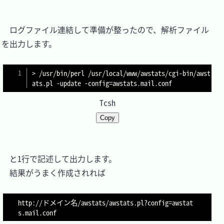
　ログファイル連結して準備が整ったので、解析ファイル
を出力します。

> /usr/bin/perl /usr/local/www/awstats/cgi-bin/awst
ats.pl -update -config=awstats.mail.conf
Tcsh
Copy
　と1行で記述して出力します。

　結果がうまく作成されれば

http://ドメイン名/awstats/awstats.pl?config=awstat
s.mail.conf