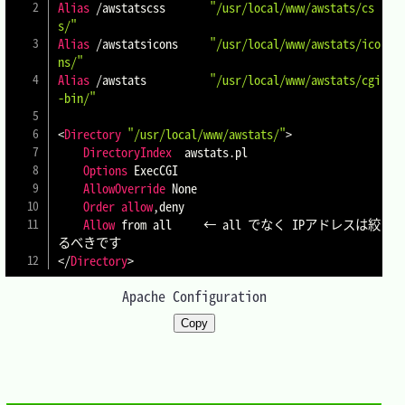
Alias
 /awstatscss 		
"/usr/local/www/awstats/cs
s/"
Alias
 /awstatsicons 	
"/usr/local/www/awstats/ico
ns/"
Alias
 /awstats	 		
"/usr/local/www/awstats/cgi
-bin/"
<
Directory
"/usr/local/www/awstats/"
>
DirectoryIndex
  awstats.pl

Options
 ExecCGI

AllowOverride
 None

Order
allow
,deny

Allow
 from all     ← all でなく IPアドレスは絞
</
Directory
>
Apache Configuration
Copy