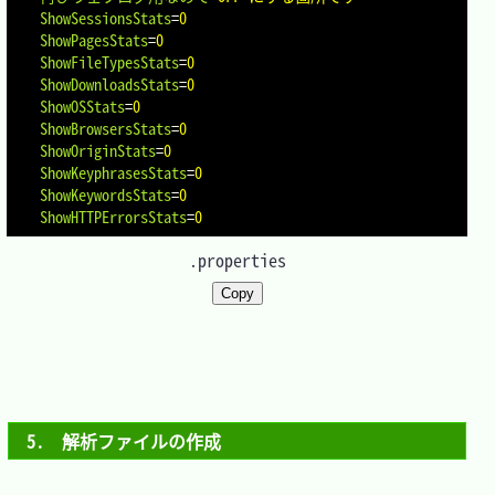
ShowSessionsStats
=
0
ShowPagesStats
=
0
ShowFileTypesStats
=
0
ShowDownloadsStats
=
0
ShowOSStats
=
0
ShowBrowsersStats
=
0
ShowOriginStats
=
0
ShowKeyphrasesStats
=
0
ShowKeywordsStats
=
0
ShowHTTPErrorsStats
=
0
.properties
Copy
5.　解析ファイルの作成