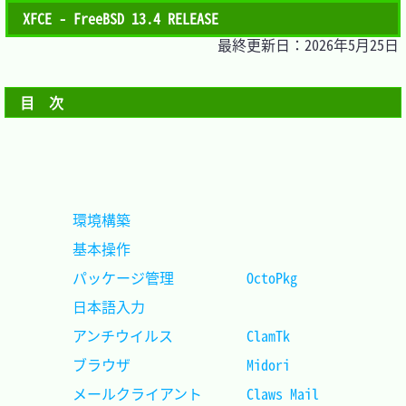
XFCE - FreeBSD 13.4 RELEASE
最終更新日：2026年5月25日
目　次
環境構築							
基本操作							
パッケージ管理			OctoPkg		
日本語入力							
アンチウイルス			ClamTk		
ブラウザ				Midori		
メールクライアント		Claws Mail	