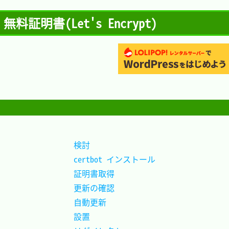
SL 無料証明書(Let's Encrypt)
検討				
certbot インストール
証明書取得			
更新の確認			
自動更新			
設置				