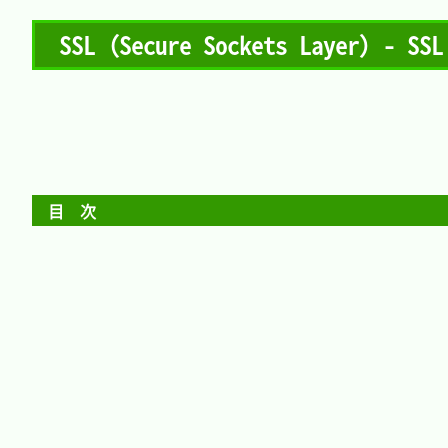
SSL（Secure Sockets Layer）- S
目　次