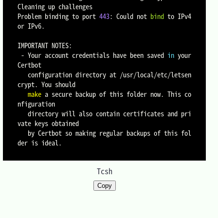
Cleaning up challenges

Problem binding to port 
443
: Could not 
bind
 to IPv4 
or IPv6.

IMPORTANT NOTES:

 - Your account credentials have been saved 
in
 your 
Certbot

   configuration directory at /usr/local/etc/letsen
crypt. You should

make
 a secure backup of this folder now. This co
nfiguration

   directory will also contain certificates and pri
vate keys obtained

   by Certbot so making regular backups of this fol
der is ideal.

Tcsh
Copy