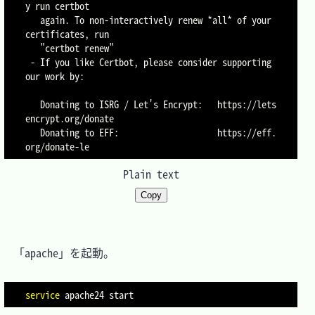
y run certbot

   again. To non-interactively renew *all* of your 
certificates, run

   "certbot renew"

 - If you like Certbot, please consider supporting 
our work by:

   Donating to ISRG / Let's Encrypt:   https://lets
encrypt.org/donate

   Donating to EFF:                    https://eff.
Plain text
Copy
　「apache」を起動。

service