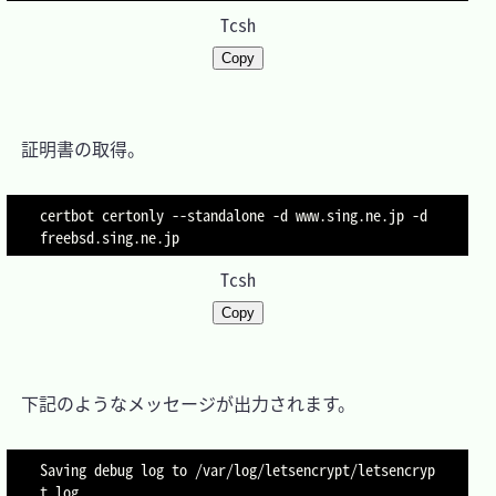
Tcsh
Copy
　証明書の取得。

certbot certonly 
--standalone
-d
 www.sing.ne.jp 
-d
Tcsh
Copy
　下記のようなメッセージが出力されます。

Saving debug log to /var/log/letsencrypt/letsencryp
t.log
