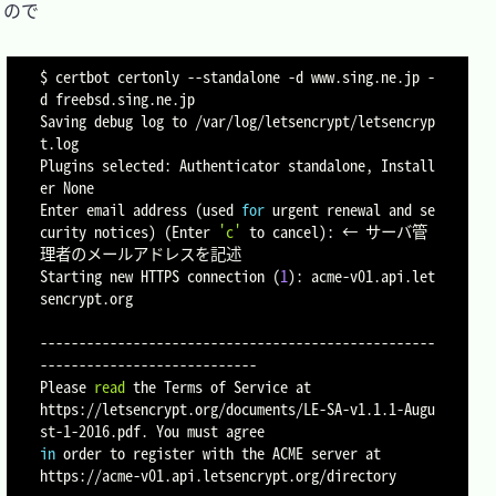
ので

$ certbot certonly 
--standalone
-d
 www.sing.ne.jp 
-
d
 freebsd.sing.ne.jp

Saving debug log to /var/log/letsencrypt/letsencryp
t.log

Plugins selected: Authenticator standalone, Install
er None

Enter email address 
(
used 
for
 urgent renewal and se
curity notices
)
(
Enter 
'c'
 to cancel
)
: ← サーバ管
理者のメールアドレスを記述

Starting new HTTPS connection 
(
1
)
: acme-v01.api.let
sencrypt.org

---------------------------------------------------
----------------------------

Please 
read
 the Terms of Service at

https://letsencrypt.org/documents/LE-SA-v1.1.1-Augu
in
 order to register with the ACME server at

https://acme-v01.api.letsencrypt.org/directory
