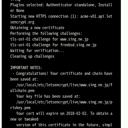
Plugins selected: Authenticator standalone, Install
er None

Starting new HTTPS connection (1): acme-v01.api.let
sencrypt.org

Obtaining a new certificate

Performing the following challenges:

tls-sni-01 challenge for www.sing.ne.jp

tls-sni-01 challenge for freebsd.sing.ne.jp

Waiting for verification...

Cleaning up challenges

IMPORTANT NOTES:

 - Congratulations! Your certificate and chain have 
been saved at:

   /usr/local/etc/letsencrypt/live/www.sing.ne.jp/f
ullchain.pem

   Your key file has been saved at:

   /usr/local/etc/letsencrypt/live/www.sing.ne.jp/p
rivkey.pem

   Your cert will expire on 2018-02-02. To obtain a 
new or tweaked

   version of this certificate in the future, simpl