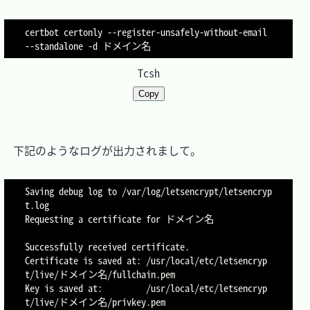
certbot certonly --register-unsafely-without-email 
--standalone
-d
Tcsh
Copy
　下記のようなログが出力されまして。

Saving debug log to /var/log/letsencrypt/letsencryp
t.log

Requesting a certificate for ドメイン名

Successfully received certificate.

Certificate is saved at: /usr/local/etc/letsencryp
t/live/ドメイン名/fullchain.pem

Key is saved at:         /usr/local/etc/letsencryp
t/live/ドメイン名/privkey.pem
