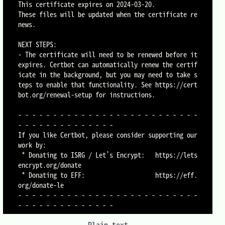
This certificate expires on 2024-03-20.

These files will be updated when the certificate re
news.

NEXT STEPS:

- The certificate will need to be renewed before it 
expires. Certbot can automatically renew the certif
icate in the background, but you may need to take s
teps to enable that functionality. See https://cert
bot.org/renewal-setup for instructions.

- - - - - - - - - - - - - - - - - - - - - - - - - - 
- - - - - - - - - - - - - -

If you like Certbot, please consider supporting our 
work by:

 * Donating to ISRG / Let's Encrypt:   https://lets
encrypt.org/donate

 * Donating to EFF:                    https://eff.
org/donate-le

- - - - - - - - - - - - - - - - - - - - - - - - - - 
Plain text