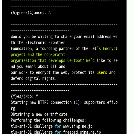
---------------------------------------------------
(
A
)
gree/
(
C
)
ancel: A

---------------------------------------------------
----------------------------

Would you be willing to share your email address wi
th the Electronic Frontier

Foundation, a founding partner of the Let
's Encrypt 
project and the non-profit

organization that develops Certbot? We'
d like to se
nd you email about EFF and

our work to encrypt the web, protect its 
users
 and 
defend digital rights.

---------------------------------------------------
(
Y
)
es/
(
N
)
o: Y

Starting new HTTPS connection 
(
1
)
: supporters.eff.o
rg

Obtaining a new certificate

Performing the following challenges:

tls-sni-01 challenge 
for
 www.sing.ne.jp

tls-sni-01 challenge 
for
 freebsd.sing.ne.jp
