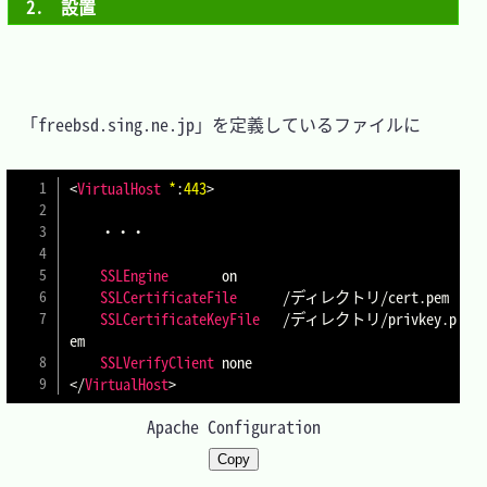
2.　設置
　「freebsd.sing.ne.jp」を定義しているファイルに

<
VirtualHost
 *
:
443
>
    ・・・

SSLEngine
		on

SSLCertificateFile
		/ディレクトリ/cert.pem

SSLCertificateKeyFile
	/ディレクトリ/privkey.p
em

SSLVerifyClient
</
VirtualHost
>
Apache Configuration
Copy