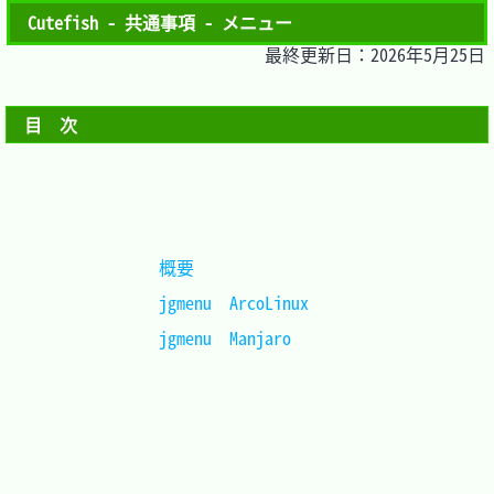
Cutefish - 共通事項 - メニュー
最終更新日：2026年5月25日
目　次
概要				
jgmenu	ArcoLinux	
jgmenu	Manjaro		