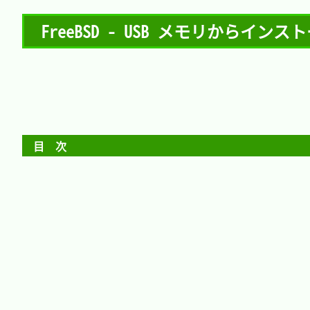
FreeBSD - USB メモリからインス
目　次