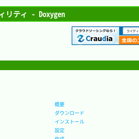
ィ - Doxygen
概要		
ダウンロード
インストール
設定		
作成		