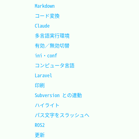
Markdown					
コード変換					
Claude						
多言語実行環境				
有効／無効切替				
ini・conf					
コンピュータ言語			
Laravel						
印刷						
Subversion との連動			
ハイライト					
パス文字をスラッシュへ		
ROS2						
更新						