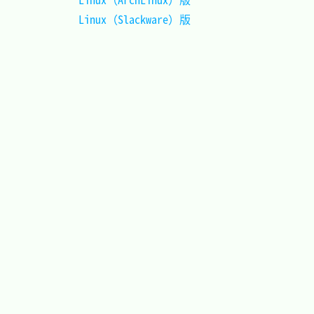
Linux（Slackware）版		