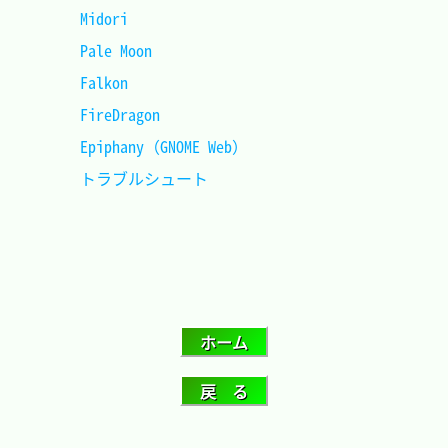
Midori								
Pale Moon							
Falkon								
FireDragon							
Epiphany（GNOME Web）				
トラブルシュート					