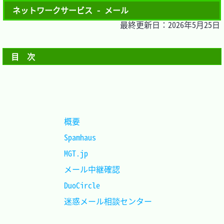
ネットワークサービス - メール
最終更新日：2026年5月25日
目　次
概要					
Spamhaus				
MGT.jp					
メール中継確認			
DuoCircle				
迷惑メール相談センター	