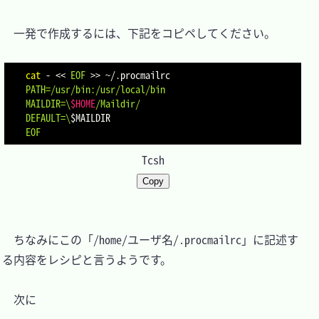
　一発で作成するには、下記をコピペしてください。

cat
 - 
<<
EOF
>>
 ~/.procmailrc
PATH=/usr/bin:/usr/local/bin

MAILDIR=\
$HOME
/Maildir/

DEFAULT=\
$MAILDIR
EOF
Tcsh
Copy
　ちなみにこの「/home/ユーザ名/.procmailrc」に記述す
る内容をレシピと言うようです。

　次に
