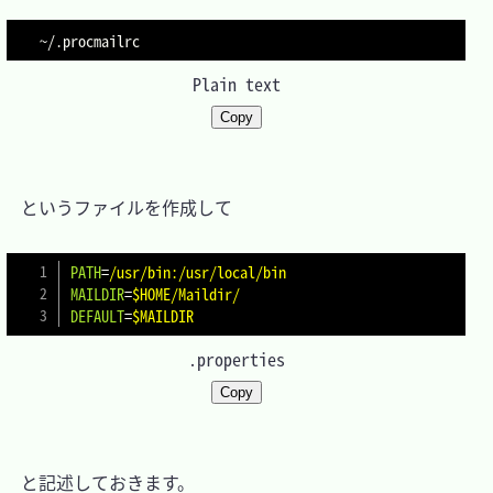
Plain text
Copy
　というファイルを作成して

PATH
=
/usr/bin:/usr/local/bin
MAILDIR
=
$HOME/Maildir/
DEFAULT
=
$MAILDIR
.properties
Copy
　と記述しておきます。
