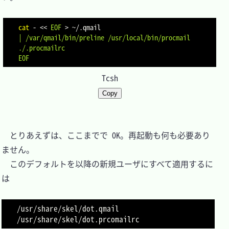
cat
 - 
<<
EOF
>
 ~/.qmail
| /var/qmail/bin/preline /usr/local/bin/procmail 
./.procmailrc

EOF
Tcsh
Copy
　とりあえずは、ここまでで OK。再起動も何も必要あり
ません。

　このデフォルトを以降の新規ユーザにすべて適用するに
は

/usr/share/skel/dot.qmail
