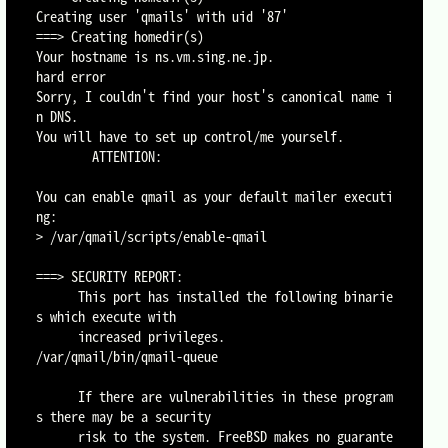
Creating user 'qmails' with uid '87'

===> Creating homedir(s)

Your hostname is ns.vm.sing.ne.jp.

hard error

Sorry, I couldn't find your host's canonical name i
n DNS.

You will have to set up control/me yourself.

        ATTENTION:

You can enable qmail as your default mailer executi
ng:

> /var/qmail/scripts/enable-qmail

===> SECURITY REPORT:

      This port has installed the following binarie
s which execute with

      increased privileges.

/var/qmail/bin/qmail-queue

      If there are vulnerabilities in these program
s there may be a security

      risk to the system. FreeBSD makes no guarante