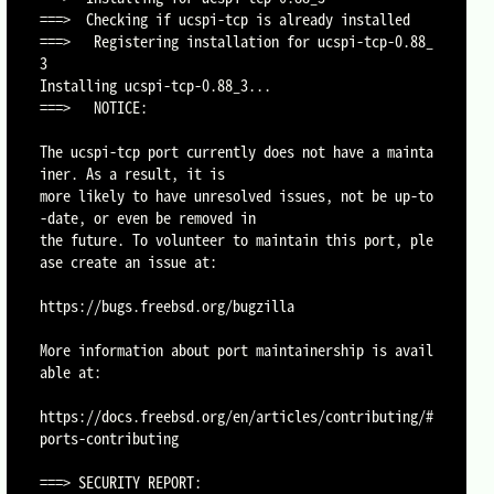
===>  Checking if ucspi-tcp is already installed

===>   Registering installation for ucspi-tcp-0.88_
3

Installing ucspi-tcp-0.88_3...

===>   NOTICE:

The ucspi-tcp port currently does not have a mainta
iner. As a result, it is

more likely to have unresolved issues, not be up-to
-date, or even be removed in

the future. To volunteer to maintain this port, ple
ase create an issue at:

https://bugs.freebsd.org/bugzilla

More information about port maintainership is avail
able at:

https://docs.freebsd.org/en/articles/contributing/#
ports-contributing

===> SECURITY REPORT:
