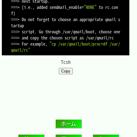
==
=
>
==
=
>
(
i.e., added 
sendmail_enable
=
"NONE"
 to rc.con
f
)
==
=
>
 Do not forget to choose an appropriate qmail s
==
=
>
==
=
>
==
=
>
 For example, 
"cp /var/qmail/boot/proc+df /var/
qmail/rc"
Tcsh
Copy