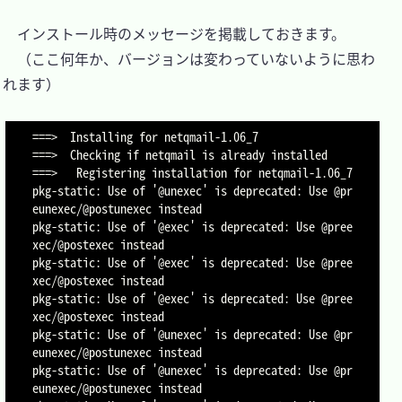
　インストール時のメッセージを掲載しておきます。

　（ここ何年か、バージョンは変わっていないように思わ
れます）

===>  Installing for netqmail-1.06_7

===>  Checking if netqmail is already installed

===>   Registering installation for netqmail-1.06_7

pkg-static: Use of '@unexec' is deprecated: Use @pr
eunexec/@postunexec instead

pkg-static: Use of '@exec' is deprecated: Use @pree
xec/@postexec instead

pkg-static: Use of '@exec' is deprecated: Use @pree
xec/@postexec instead

pkg-static: Use of '@exec' is deprecated: Use @pree
xec/@postexec instead

pkg-static: Use of '@unexec' is deprecated: Use @pr
eunexec/@postunexec instead

pkg-static: Use of '@unexec' is deprecated: Use @pr
eunexec/@postunexec instead
