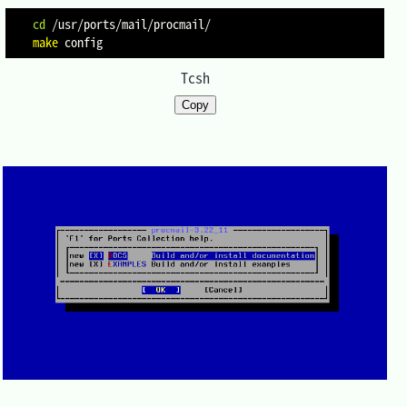
cd
make
Tcsh
Copy