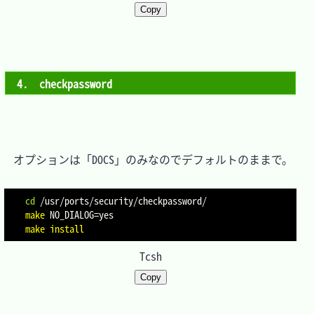
Copy
4.　checkpassword
　オプションは「DOCS」のみなのでデフォルトのままで。

cd
make
NO_DIALOG
=
make
install
Tcsh
Copy