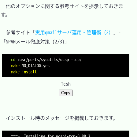
　他のオプションに関する参考サイトを提示しておきま
す。

　参考サイト「
実用qmailサーバ運用・管理術（3）
」-
「SPAMメール徹底対策 (2/3)」

cd
make
NO_DIALOG
=
make
install
Tcsh
Copy
　インストール時のメッセージを掲載しておきます。

===>  Installing for ucspi-tcp-0.88_3
