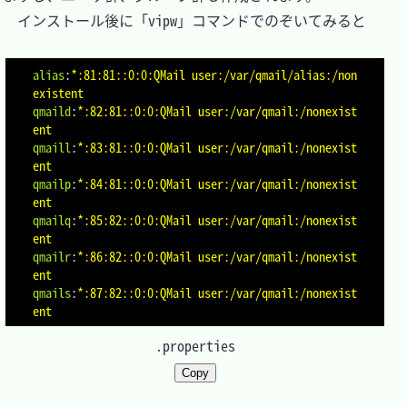
　インストール後に「vipw」コマンドでのぞいてみると

alias
:
*:81:81::0:0:QMail user:/var/qmail/alias:/non
existent
qmaild
:
*:82:81::0:0:QMail user:/var/qmail:/nonexist
ent
qmaill
:
*:83:81::0:0:QMail user:/var/qmail:/nonexist
ent
qmailp
:
*:84:81::0:0:QMail user:/var/qmail:/nonexist
ent
qmailq
:
*:85:82::0:0:QMail user:/var/qmail:/nonexist
ent
qmailr
:
*:86:82::0:0:QMail user:/var/qmail:/nonexist
ent
qmails
:
*:87:82::0:0:QMail user:/var/qmail:/nonexist
ent
.properties
Copy