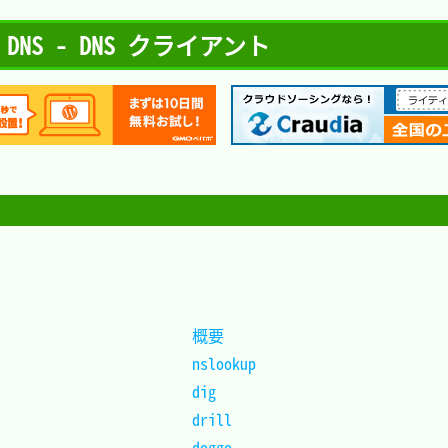
S - DNS クライアント
概要	
nslookup
dig		
drill	
doggo	