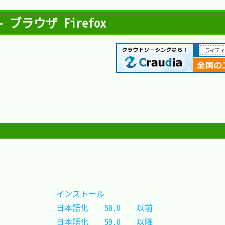
ブラウザ Firefox
インストール				
日本語化	58.0	以前	
日本語化	59.0	以降	