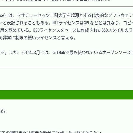
icense）は、マサチューセッツ工科大学を起源とする代表的なソフトウェ
icenseと表記されることもある。MITライセンスはGPLなどとは異なり、コ
を認めている。BSDライセンスをベースに作成されたBSDスタイルの
で非常に制限の緩いライセンスと言える。

されている。また、2015年3月には、GitHubで最も使われているオープンソー
る。

ての複製または重要な部分に記載しなければならない。
