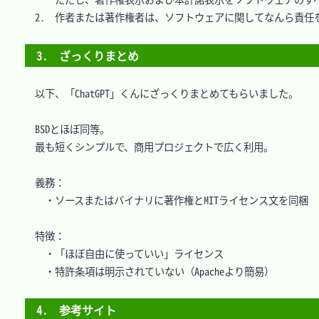
　2.　作者または著作権者は、ソフトウェアに関してなんら責任を
3.　ざっくりまとめ
　以下、「ChatGPT」くんにざっくりまとめてもらいました。

　BSDとほぼ同等。

　最も短くシンプルで、商用プロジェクトで広く利用。

　義務：

	・ソースまたはバイナリに著作権とMITライセンス文を同梱

　特徴：

	・「ほぼ自由に使っていい」ライセンス

	・特許条項は明示されていない（Apacheより簡易）

4.　参考サイト