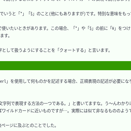
ep でいうと「*」「$」のこと(他にもありますが)です。特別な意味をも
使いたいときがあります。この場合、「*」や「$」の前に「¥」をつけて
ます。

字として扱うようにすることを「クォートする」と言います。

」や「Perl」を使用して何ものかを記述する場合、正規表現の記述が必要にな
文字列で表現する方法の一つである。」と書いてますな。う～んわかりに
ワイルドカードに近いものですが…。実際には似て非なるもののようで


ページに及ぶとのことでした。
