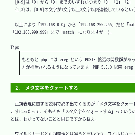
　[0-9]は「0」から「9」までのいずれかつまり「0」「1」「2」
　{1,3}は、[0-9]の文字が1文字以上3文字以内連続しているとい
　以上により「192.168.0.0」から「192.168.255.255
「192.168.999.999」まで「match」になりますが…)。

もともと php には ereg という POSIX 拡張の関数
2.　メタ文字をクォートする
　正規表現に関する説明で必ず出てくるのが「メタ文字をクォー
こすにあたって、そもそも「メタ文字をクォートする」っていう
とは、わかってないことと同じですからねぇ。

　ワイルドカードと正規表現とは違うと言いつつ、ワイルドカード