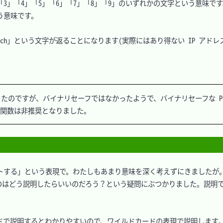
「3」「4」「5」「6」「7」「8」「9」のいずれかの文字という意味です
う意味です。

」だと「match」という文字が返ることになります(実際にはあり得ない IP アド
群があったのですが、バイナリセーフではなかったようで、バイナリセーフな PC
トする」という表現で。わたしもあまり意味を深く考えずにきましたが
のはどう説明したらいいのだろう？という疑問にぶつかりました。説明
で説明するとわかりやすいので、ワイルドカードの表現で説明します。