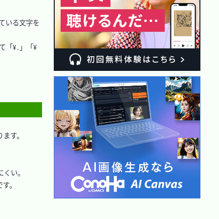
っている文字を
「¥.」「¥
ります。

くい。

す。
