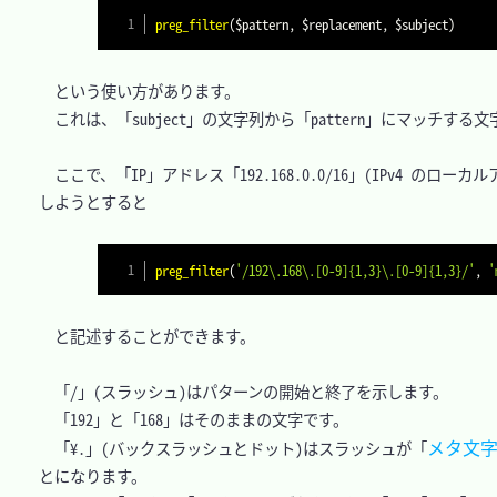
preg_filter
(
$pattern
,
$replacement
,
$subject
)
　という使い方があります。

　これは、「subject」の文字列から「pattern」にマッチする文
　ここで、「IP」アドレス「192.168.0.0/16」(IPv4 
しようとすると

preg_filter
(
'/192\.168\.[0-9]{1,3}\.[0-9]{1,3}/'
,
'
　と記述することができます。

　「/」(スラッシュ)はパターンの開始と終了を示します。

　「192」と「168」はそのままの文字です。

メタ文
　「¥.」(バックスラッシュとドット)はスラッシュが「
とになります。
