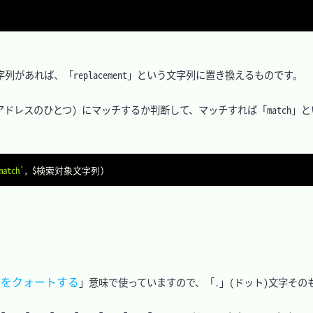
字列があれば、「replacement」という文字列に置き換えるものです。

のローカルアドレスのひとつ) にマッチするか判断して、マッチすれば「match
match'
,
 $検索対象文字列
)
字をクォートする
」意味で使っていますので、「.」(ドット)文字その