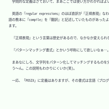
　学問的な定義はさておいて、まあここでは使い方がわかればよい
　英語の『regular expressions』のほぼ直訳が『正
語の教本に『compile』を『翻訳』と記述していたものがあっ
ます。

　『正規表現』という言葉は歴史があるので、なかなか変えられな
　『パターンマッチング書式』とかいう呼称にして欲しいなぁ…。
　まあなにしろ、文字列をパターン化してマッチングするものを分
　う～ん。この説明もわかりにくいか(笑)。

　一応、「POSIX」に定義はありますが、その書式は言語（プロ