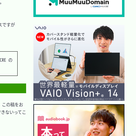
。

レスですが
RE の
。この稿をお
できないってこ

