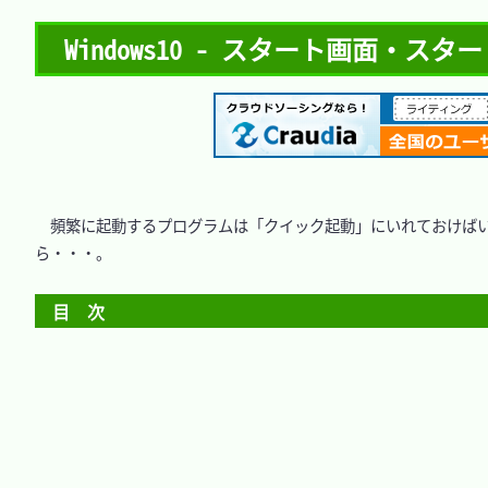
Windows10 - スタート画面・
　頻繁に起動するプログラムは「クイック起動」にいれておけば
ら・・・。

目　次