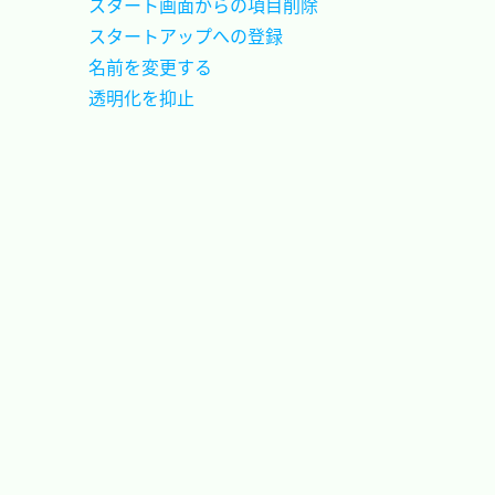
スタート画面からの項目削除			
スタートアップへの登録				
名前を変更する						
透明化を抑止						