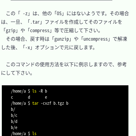
　この「 -z」は、他の「OS」にはないようです。その場合
は、一旦、「.tar」ファイルを作成してそのファイルを
「gzip」や「compress」等で圧縮して下さい。

　その場合、戻す時は「gunzip」や「uncompress」で解凍
した後、「-x」オプションで元に戻します。

　このコマンドの使用方法を以下に例示しますので、参考
にして下さい。

/home/a $ 
ls
-R
 b

c       d       e

/home/a $ 
tar
-cvzf
 b.tgz b

b/

b/c

b/d

b/e

/home/a $ 
ls