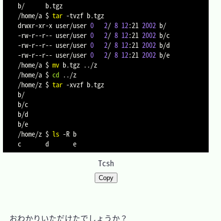
b/      b.tgz

/home/a $ 
tar
-tvzf
 b.tgz

drwxr-xr-x user/user 
0
2
/ 
8
12
:21 
2002
 b/

-rw-r--r-- user/user 
0
2
/ 
8
12
:21 
2002
 b/c

-rw-r--r-- user/user 
0
2
/ 
8
12
:21 
2002
 b/d

-rw-r--r-- user/user 
0
2
/ 
8
12
:21 
2002
 b/e

/home/a $ 
mv
 b.tgz 
..
/z

/home/a $ 
cd
..
/z

/home/z $ 
tar
-xvzf
 b.tgz

b/

b/c

b/d

b/e

/home/z $ 
ls
-R
 b

Tcsh
Copy
　おわかりいただけたでしょうか？
