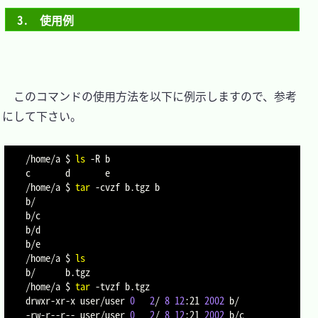
3.　使用例
　このコマンドの使用方法を以下に例示しますので、参考
にして下さい。

/home/a $ 
ls
-R
 b

c       d       e

/home/a $ 
tar
-cvzf
 b.tgz b

b/

b/c

b/d

b/e

/home/a $ 
ls
b/      b.tgz

/home/a $ 
tar
-tvzf
 b.tgz

drwxr-xr-x user/user 
0
2
/ 
8
12
:21 
2002
 b/

-rw-r--r-- user/user 
0
2
/ 
8
12
:21 
2002
 b/c
