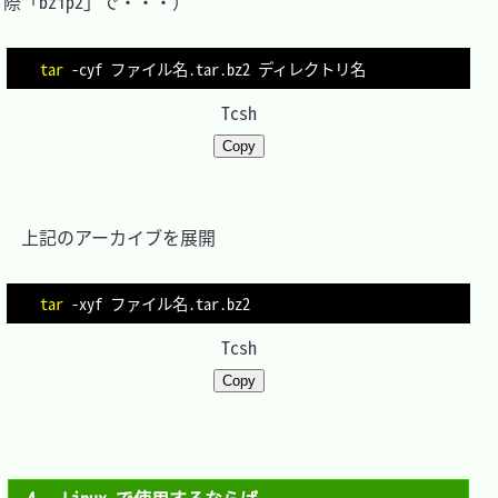
際「bzip2」で・・・）

tar
-cyf
Tcsh
Copy
　上記のアーカイブを展開

tar
-xyf
Tcsh
Copy