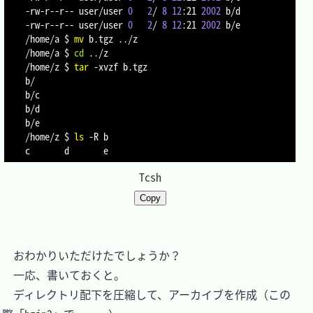
-rw-r--r-- user/user 
0
2
/ 
8
12
:21 
2002
 b/d

-rw-r--r-- user/user 
0
2
/ 
8
12
:21 
2002
 b/e

/home/a $ 
mv
 b.tgz 
..
/z

/home/a $ 
cd
..
/z

/home/z $ 
tar
-xvzf
 b.tgz

b/

b/c

b/d

b/e

/home/z $ 
ls
-R
 b

Tcsh
Copy
　おわかりいただけたでしょうか？

　一応、書いておくと。

　ディレクトリ配下を圧縮して、アーカイブを作成（この