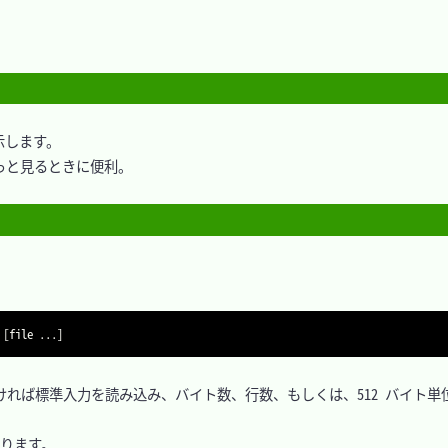
します。

と見るときに便利。

[
file 
..
.
]
ければ標準入力を読み込み、バイト数、行数、もしくは、512 バイト単
ります。
