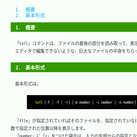
1.　概要		
2.　基本形式	
1.　概要
　「tail」コマンドは、ファイルの最後の部分を読み取って、表示
　エディタで編集できないような、巨大なファイルの中身をちらっ
2.　基本形式
　基本形式は。

tail
[
-F 
|
-f
|
 -r
]
[
-b number 
|
-c
 number 
|
-n
 number
]
　「file」が指定されていればそのファイルを、指定されていな
数で指定された位置以降を表示します。

　「number」に「+」をつけた場合は、入力の先頭からの指定とな