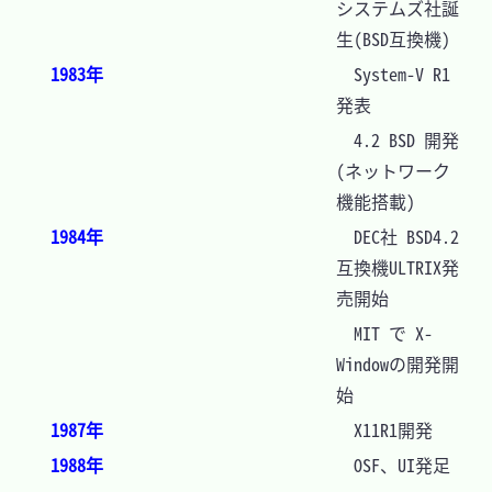
システムズ社誕
生(BSD互換機)
1983年
　System-V R1 
発表
　4.2 BSD 開発
(ネットワーク
機能搭載)
1984年
　DEC社 BSD4.2
互換機ULTRIX発
売開始
　MIT で X-
Windowの開発開
始
1987年
　X11R1開発
1988年
　OSF、UI発足