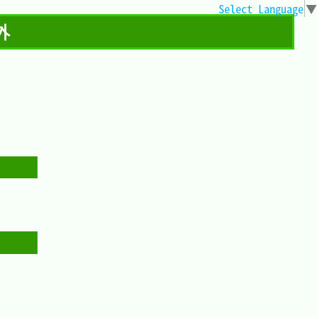
Select Language
▼
外