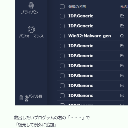
　救出したいプログラムの右の「・・・」で

　「復元して例外に追加」
