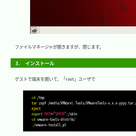
　ファイルマネージャが開きますが、閉じます。

3.　インストール
　ゲストで端末を開いて、「root」ユーザで

cd
tar
 zxpf /media/VMWare
\
eject
export
PATH
=
"
$PATH
"
cd
 vmware-tools-distrib/
