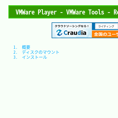
VMWare Player - VMWare Tools - R
1.　概要					
2.　ディスクのマウント	
3.　インストール			