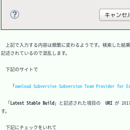
　上記で入力する内容は頻繁に変わるようです。検索した結果
記述されているので混乱します。

　下記のサイトで

「
ownload Subversive Subversion Team Provider for E
　「
Latest Stable Build
」と記述された項目の  
URI
 が 2
す。

　下記にチェックをいれて
