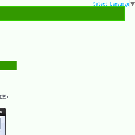
Select Language
▼
意)
