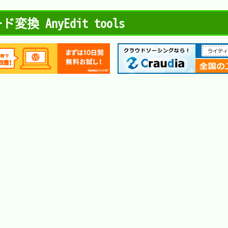
変換 AnyEdit tools