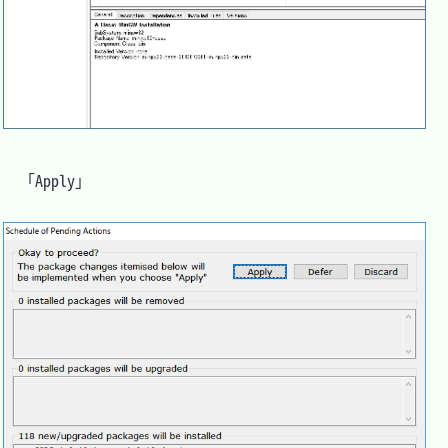
　「Apply」
