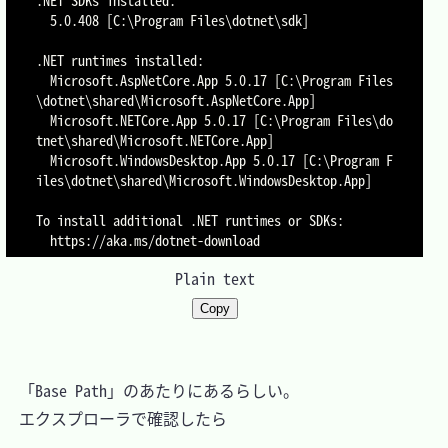
  5.0.408 [C:\Program Files\dotnet\sdk]

.NET runtimes installed:

  Microsoft.AspNetCore.App 5.0.17 [C:\Program Files
\dotnet\shared\Microsoft.AspNetCore.App]

  Microsoft.NETCore.App 5.0.17 [C:\Program Files\do
tnet\shared\Microsoft.NETCore.App]

  Microsoft.WindowsDesktop.App 5.0.17 [C:\Program F
iles\dotnet\shared\Microsoft.WindowsDesktop.App]

To install additional .NET runtimes or SDKs:

Plain text
Copy
　「Base Path」のあたりにあるらしい。

　エクスプローラで確認したら
