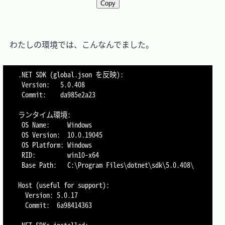
Copy
　わたしの環境では、こんなんでました。

.NET SDK (global.json を反映):

 Version:   5.0.408

 Commit:    da985e2a23

ランタイム環境:

 OS Name:     Windows

 OS Version:  10.0.19045

 OS Platform: Windows

 RID:         win10-x64

 Base Path:   C:\Program Files\dotnet\sdk\5.0.408\

Host (useful for support):

  Version: 5.0.17

  Commit:  6a98414363

.NET SDKs installed:
