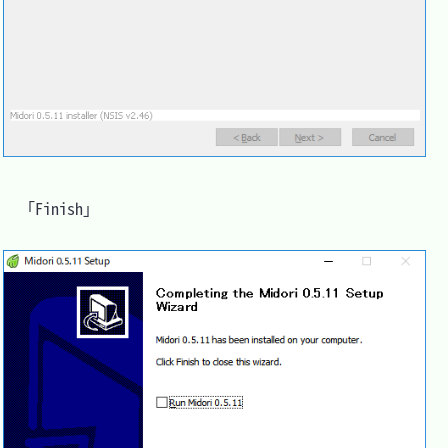
　「Finish」
