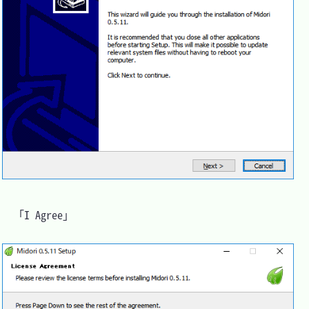
　「I Agree」
