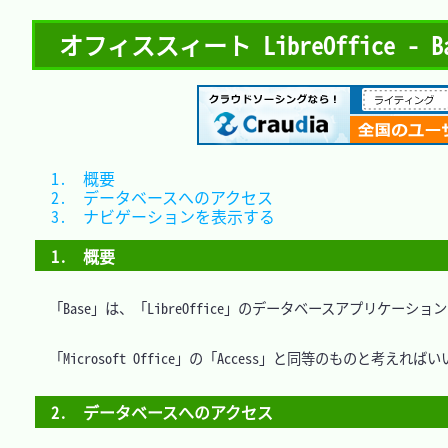
オフィススィート LibreOffice - 
1.　概要						
2.　データベースへのアクセス	
3.　ナビゲーションを表示する	
1.　概要
　「Base」は、「LibreOffice」のデータベースアプリケーション
　「Microsoft Office」の「Access」と同等のものと考えれば
2.　データベースへのアクセス