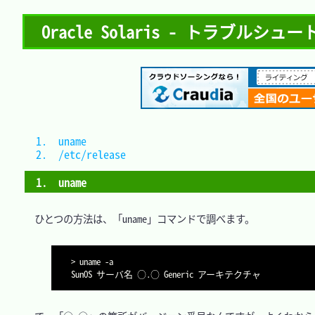
Oracle Solaris - トラブルシ
1.　uname			
2.　/etc/release	
1.　uname
　ひとつの方法は、「uname」コマンドで調べます。

> uname -a

SunOS サーバ名 ○.○ Generic アーキテクチャ