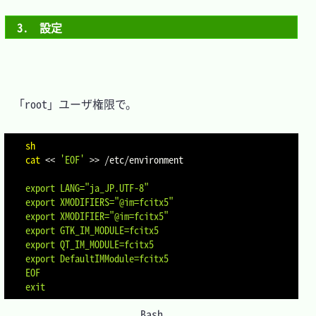
3.　設定
　「root」ユーザ権限で。

sh
cat
<<
'EOF'
>>
 /etc/environment
export LANG="ja_JP.UTF-8"

export XMODIFIERS="@im=fcitx5"

export XMODIFIER="@im=fcitx5"

export GTK_IM_MODULE=fcitx5

export QT_IM_MODULE=fcitx5

export DefaultIMModule=fcitx5

EOF
exit
Bash