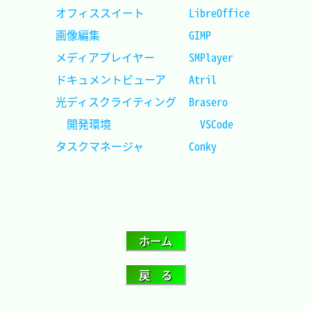
オフィススイート		LibreOffice	
画像編集				GIMP		
メディアプレイヤー		SMPlayer	
ドキュメントビューア	Atril		
光ディスクライティング	Brasero		
開発環境				VSCode 	
タスクマネージャ		Conky		