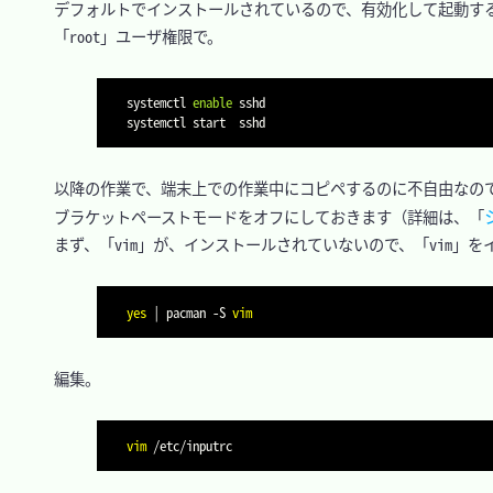
　デフォルトでインストールされているので、有効化して起動する
　「root」ユーザ権限で。

systemctl 
enable
 sshd

　以降の作業で、端末上での作業中にコピペするのに不自由なので
　ブラケットペーストモードをオフにしておきます（詳細は、「
　まず、「vim」が、インストールされていないので、「vim」を
yes
|
 pacman 
-S
vim
　編集。

vim