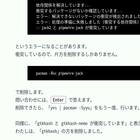
依存関係を解決しています...

衝突するパッケージがないか確認しています...

エラー: 解決できないパッケージの衝突が検出されました
エラー: 処理の準備に失敗しました (衝突する依存関係)

　というエラーになることがあります。

　衝突しているので、片方を削除するしかありません。

pacman 
-Rsc
　で削除します。

　問い合わせには、
Enter
 で答えます。

　削除できたら、「yes | pacman -Syyu」をもう一度、行います。
　同様に、「gtkhash と gtkhash-nemo が衝突しています」
　わたしは、「gtkhash」の方を削除しました。
