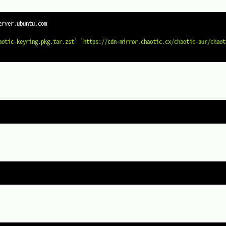
erver.ubuntu.com

aotic-keyring.pkg.tar.zst'
'https://cdn-mirror.chaotic.cx/chaotic-aur/chaot