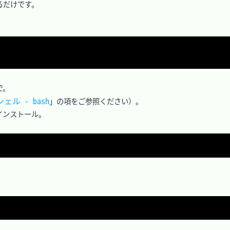
だけです。

。

シェル - bash
」の項をご参照ください）。

インストール。
