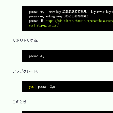
pacman-key --recv-key 3056513887B78AEB 
--keyserver
 keys
pacman-key --lsign-key 3056513887B78AEB

pacman 
-U
'https://cdn-mirror.chaotic.cx/chaotic-aur/ch
rorlist.pkg.tar.zst'
　リポジトリ更新。

pacman 
-Fy
　アップグレード。

yes
|
 pacman 
-Syu
　このとき
