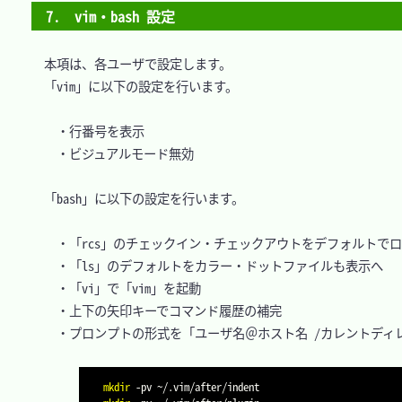
7.　vim・bash 設定
　本項は、各ユーザで設定します。

　「vim」に以下の設定を行います。

	・行番号を表示

	・ビジュアルモード無効

　「bash」に以下の設定を行います。

	・「rcs」のチェックイン・チェックアウトをデフォルトでロックモードへ

	・「ls」のデフォルトをカラー・ドットファイルも表示へ

	・「vi」で「vim」を起動

	・上下の矢印キーでコマンド履歴の補完

	・プロンプトの形式を「ユーザ名＠ホスト名 /カレントディレクトリ > 」へ

mkdir
-pv