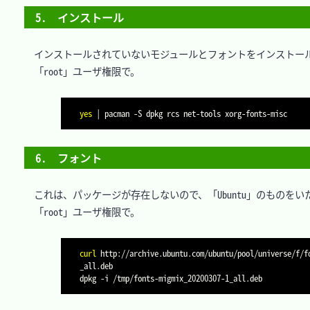
5.　インストール
　インストールされていないモジュールとフォントをインストール
　「root」ユーザ権限で。

yes
|
 pacman 
-S
6.　フォント
　これは、パッケージが存在しないので、「Ubuntu」のものをい
　「root」ユーザ権限で。

curl
 http://archive.ubuntu.com/ubuntu/pool/universe/f/f
_all.deb

dpkg 
-i