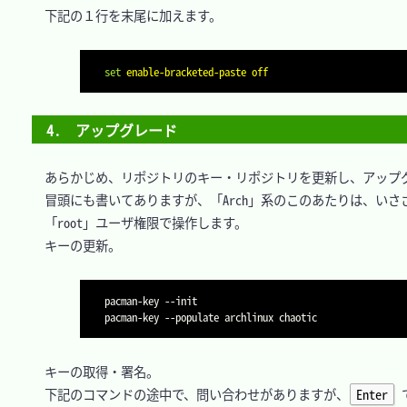
　下記の１行を末尾に加えます。

set
enable-bracketed-paste off
4.　アップグレード
　あらかじめ、リポジトリのキー・リポジトリを更新し、アップグ
　冒頭にも書いてありますが、「Arch」系のこのあたりは、いさ
　「root」ユーザ権限で操作します。

　キーの更新。

pacman-key 
--init
pacman-key 
--populate
　キーの取得・署名。

　下記のコマンドの途中で、問い合わせがありますが、
Enter
 