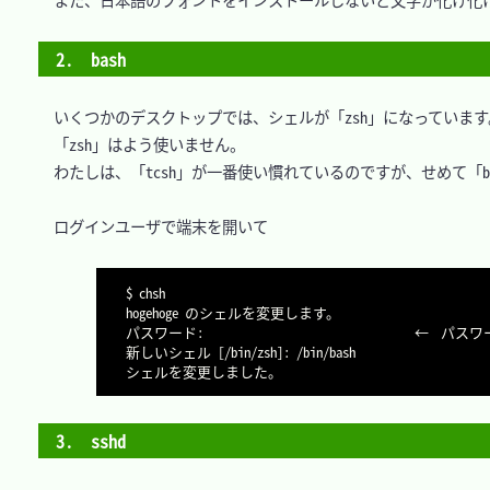
　また、日本語のフォントをインストールしないと文字が化け化け
2.　bash
　いくつかのデスクトップでは、シェルが「zsh」になっています。
　「zsh」はよう使いません。

　わたしは、「tcsh」が一番使い慣れているのですが、せめて「ba
　ログインユーザで端末を開いて

$ chsh

hogehoge のシェルを変更します。

パスワード:								←	パスワードを入力します。

新しいシェル 
[
/bin/zsh
]
: /bin/bash

3.　sshd