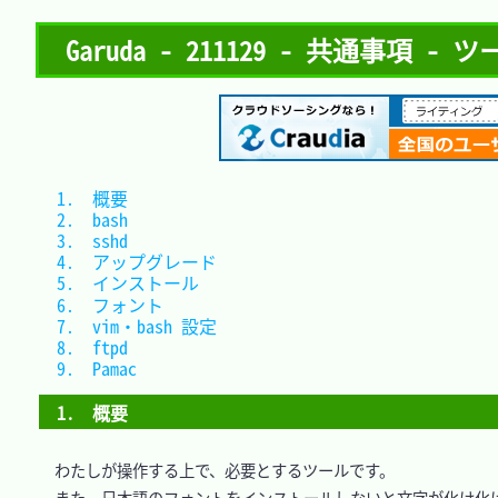
Garuda - 211129 - 共通事項 
1.　概要				
2.　bash				
3.　sshd				
4.　アップグレード	
5.　インストール		
6.　フォント			
7.　vim・bash 設定	
8.　ftpd				
9.　Pamac			
1.　概要
　わたしが操作する上で、必要とするツールです。
