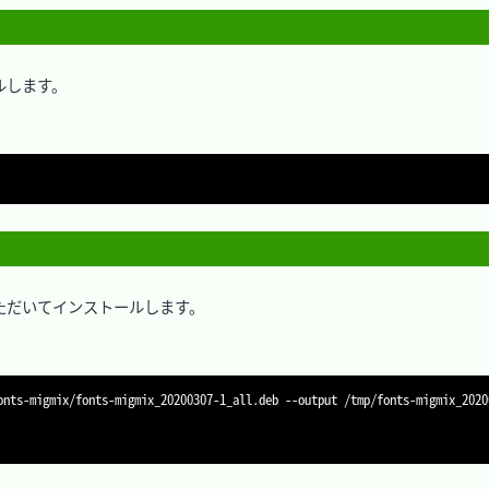
します。

ただいてインストールします。

onts-migmix/fonts-migmix_20200307-1_all.deb 
--output
 /tmp/fonts-migmix_2020