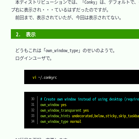
　本ディストリビューションでは、「Conky」は、デフォルト
プ右に表示され・・・ているはずだったのですが。

　前回まで、表示されていたが、今回は表示されてない。

2.　表示
　どうもこれは「own_window_type」のせいのようで。

　ログインユーザで。

vi
# Create own window instead of using desktop (require
own_window
yes
own_window_transparent
yes
own_window_hints
undecorated,below,sticky,skip_taskba
own_window_type
normal