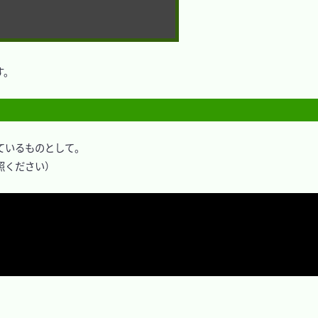
。

しているものとして。

照ください）
