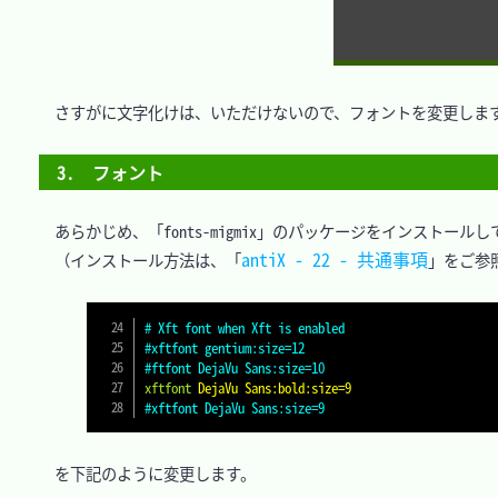
　さすがに文字化けは、いただけないので、フォントを変更します
3.　フォント
　あらかじめ、「fonts-migmix」のパッケージをインストール
antiX - 22 - 共通事項
　（インストール方法は、「
」をご参
# Xft font when Xft is enabled
#xftfont gentium:size=12
#ftfont DejaVu Sans:size=10
xftfont
DejaVu Sans:bold:size=9
#xftfont DejaVu Sans:size=9
　を下記のように変更します。
