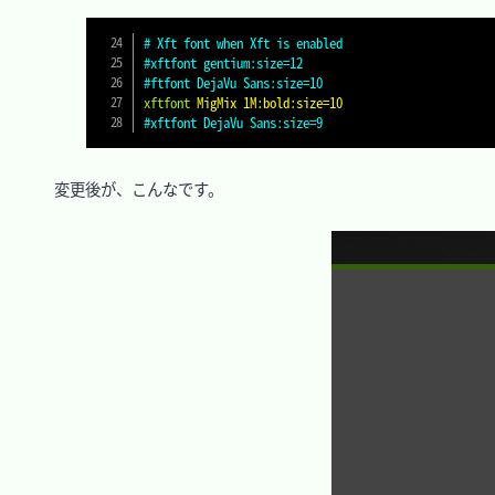
# Xft font when Xft is enabled
#xftfont gentium:size=12
#ftfont DejaVu Sans:size=10
xftfont
MigMix 1M:bold:size=10
#xftfont DejaVu Sans:size=9
　変更後が、こんなです。
