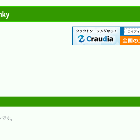
ky
ャです。
