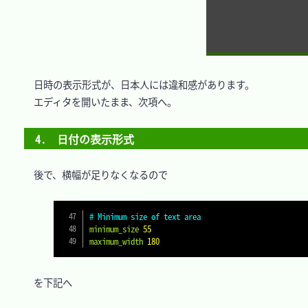
　日時の表示形式が、日本人には違和感があります。

　エディタを開いたまま、次項へ。

4.　日付の表示形式
　後で、横幅が足りなくなるので

# Minimum size of text area
minimum_size
55
maximum_width
180
　を下記へ
