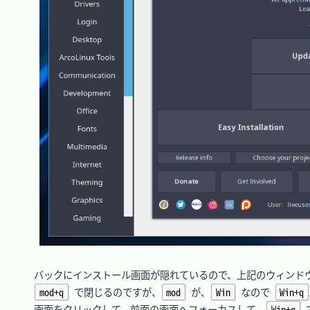
　バックにインストール画面が隠れているので、上記のウィンドウ
mod+q
 で閉じるのですが、
mod
 が、
Win
 なので 
Win+q
　画面をクリックして、前面の画面へフォーカスして  
Win+q
 