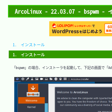
ArcoLinux - 22.03.07 - bspw
1.　インストール	
1.　インストール
　「bspwm」の場合、インストーラを起動して、下記の画面で「Adva